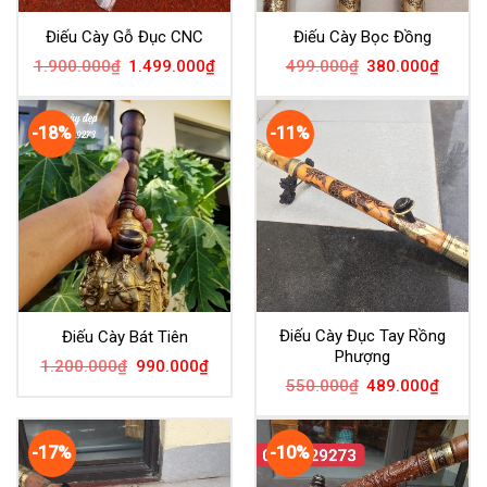
Điếu Cày Gỗ Đục CNC
Điếu Cày Bọc Đồng
1.900.000
₫
1.499.000
₫
499.000
₫
380.000
₫
-18%
-11%
Điếu Cày Đục Tay Rồng
Điếu Cày Bát Tiên
Phượng
1.200.000
₫
990.000
₫
550.000
₫
489.000
₫
-17%
-10%