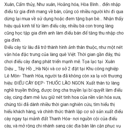
Xuân, Cẩm thủy, Như xuân, Hoằng hóa, Hòa Bình… đến nhập
điếu từ gia đình mang về bán, cũng có nhiều người khi đi qua
dừng lại mua về sử dụng hoặc đem tặng bạn bè… Nhận thấy
hiệu quả kinh tế từ làm điếu cày, nhiều bà con trong làng
cũng học tập gia đình anh làm điếu bán để tăng thu nhập cho
gia đình.
Điếu cày từ lâu đã trở thành hình ảnh thân thuộc, như một nét
văn hóa đặc trưng của làng quê Việt. Thời gian gần đây, thú
chơi điếu cày đang phát triển mạnh mẽ. Tọa lạc tại Xuân
Diệu _ Tây Hồ _Hà Nội và cơ sở 2 đặt tại Khu công nghiệp
Lê Môn- Thanh Hóa, người ta đã không còn xa lạ với thương
hiệu: ĐIẾU CÀY ĐẸP- THUỐC LÀO NGON. Xuất thân từ làng
nghề truyền thống, được ông cha truyền lại bí quyết làm điếu
cày, cùng đam mê lưu giữ nét tinh hoa của nền văn hóa xưa,
chúng tôi đã dành nhiều thời gian nghiên cứu, tìm hiểu thị
hiếu khách hàng, và chính thức thành lập cơ sở sản xuất điếu
cày ngay tại mảnh đất Thanh Hóa- nơi nguồn cội của điếu
cày, và mở rộng chi nhánh sang các địa bàn lân cận phục vụ