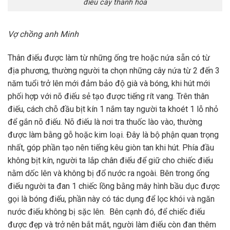
điếu cày thanh hóa
Vợ chồng anh Minh
Thân điếu được làm từ những ống tre hoặc nứa sẵn có từ
địa phương, thường người ta chọn những cây nứa từ 2 đến 3
năm tuổi trở lên mới đảm bảo độ già và bóng, khi hút mới
phối hợp với nõ điếu sẻ tạo được tiếng rít vang. Trên thân
điếu, cách chỗ đầu bịt kín 1 nắm tay người ta khoét 1 lỗ nhỏ
để gắn nõ điếu. Nõ điếu là nơi tra thuốc lào vào, thường
được làm bằng gỗ hoặc kim loại. Đây là bộ phận quan trọng
nhất, góp phần tạo nên tiếng kêu giòn tan khi hút. Phía đầu
không bịt kín, người ta lắp chân điếu để giữ cho chiếc điếu
nằm dốc lên và không bị đổ nước ra ngoài. Bên trong ống
điếu người ta đan 1 chiếc lồng bằng mây hình bầu dục được
gọi là bóng điếu, phần này có tác dụng để lọc khói và ngăn
nước điếu không bị sặc lên. Bên cạnh đó, để chiếc điếu
được đẹp và trở nên bắt mắt, người làm điếu còn đan thêm