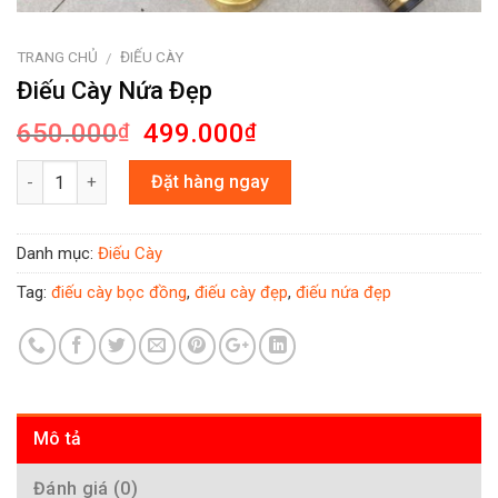
TRANG CHỦ
ĐIẾU CÀY
/
Điếu Cày Nứa Đẹp
650.000
499.000
₫
₫
Số lượng
Đặt hàng ngay
Danh mục:
Điếu Cày
Tag:
điếu cày bọc đồng
,
điếu cày đẹp
,
điếu nứa đẹp
Mô tả
Đánh giá (0)