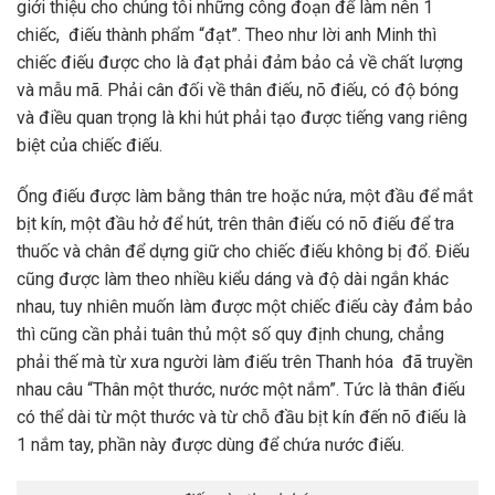
giới thiệu cho chúng tôi những công đoạn để làm nên 1
chiếc, điếu thành phẩm “đạt”. Theo như lời anh Minh thì
chiếc điếu được cho là đạt phải đảm bảo cả về chất lượng
và mẫu mã. Phải cân đối về thân điếu, nõ điếu, có độ bóng
và điều quan trọng là khi hút phải tạo được tiếng vang riêng
biệt của chiếc điếu.
Ống điếu được làm bằng thân tre hoặc nứa, một đầu để mắt
bịt kín, một đầu hở để hút, trên thân điếu có nõ điếu để tra
thuốc và chân để dựng giữ cho chiếc điếu không bị đổ. Điếu
cũng được làm theo nhiều kiểu dáng và độ dài ngắn khác
nhau, tuy nhiên muốn làm được một chiếc điếu cày đảm bảo
thì cũng cần phải tuân thủ một số quy định chung, chẳng
phải thế mà từ xưa người làm điếu trên Thanh hóa đã truyền
nhau câu “Thân một thước, nước một nắm”. Tức là thân điếu
có thể dài từ một thước và từ chỗ đầu bịt kín đến nõ điếu là
1 nắm tay, phần này được dùng để chứa nước điếu.