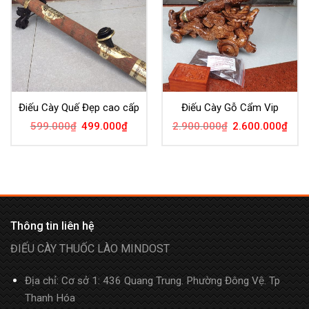
Điếu Cày Quế Đẹp cao cấp
Điếu Cày Gỗ Cẩm Vip
599.000
₫
499.000
₫
2.900.000
₫
2.600.000
₫
Thông tin liên hệ
ĐIẾU CÀY THUỐC LÀO MINDOST
Địa chỉ: Cơ sở 1: 436 Quang Trung. Phường Đông Vệ. Tp
Thanh Hóa