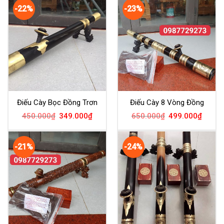
-22%
-23%
Điếu Cày Bọc Đồng Trơn
Điếu Cày 8 Vòng Đồng
450.000
₫
349.000
₫
650.000
₫
499.000
₫
-21%
-24%