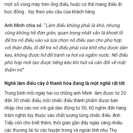
một số vòng mây trên ống điếu, hoặc có thể mang điếu đi
bọc đồng… tùy theo yêu cầu của khách hàng.
Anh Minh chia sẻ:
“
Làm điếu không phải là khó, nhưng
cũng không hề đơn giản, quan trọng nhất vẫn là khoét lỗ
để tra nõ điếu vào và lựa chọn nõ điếu sao cho phù hợp
với thân điếu, lỗ để tra nõ điếu phải vừa khít như được dán
keo, không được hở để tránh ra hơi và ngấm nước. Nõ điếu
phù hợp mới tạo được tiếng kêu khi hút và cân đối về mặt
thẩm mĩ
.”
Nghề làm điếu cày ở thanh hóa đang là một nghề rất tốt
Trung bình mỗi ngày hai vợ chồng anh Minh làm được từ 20
đến 30 chiếc điếu, mỗi chiếc điếu thành phẩm được bán
nhập cho các nơi với giá dao động từ 50, 60 nghìn đến hàng
trăm nghìn tùy thuộc vào chất lượng từng chiếc điếu. Anh
Tiếp còn cho biết thêm, thời gian gần đây ngày càng nhiều
các thương lái từ các huyện trong và ngoài tỉnh như Thọ