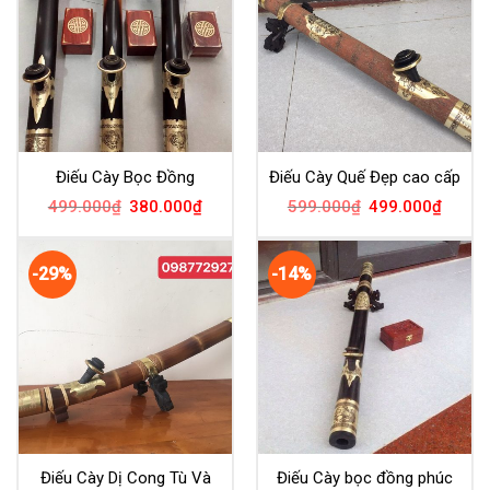
Điếu Cày Bọc Đồng
Điếu Cày Quế Đẹp cao cấp
499.000
₫
380.000
₫
599.000
₫
499.000
₫
-29%
-14%
Điếu Cày Dị Cong Tù Và
Điếu Cày bọc đồng phúc