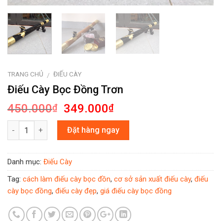
TRANG CHỦ
ĐIẾU CÀY
/
Điếu Cày Bọc Đồng Trơn
450.000
349.000
₫
₫
Số lượng
Đặt hàng ngay
Danh mục:
Điếu Cày
Tag:
cách làm điếu cày bọc đồn
,
cơ sở sản xuất điếu cày
,
điếu
cày bọc đồng
,
điếu cày đẹp
,
giá điếu cày bọc đồng