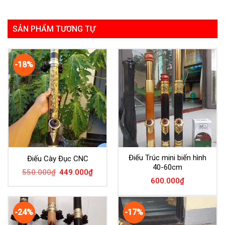
SẢN PHẨM TƯƠNG TỰ
-18%
Điếu Trúc mini biến hình
Điếu Cày Đục CNC
40-60cm
550.000
₫
449.000
₫
600.000
₫
-24%
-17%