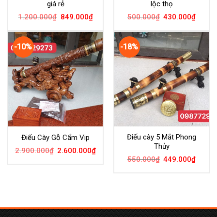
giá rẻ
lộc thọ
1.200.000
₫
849.000
₫
500.000
₫
430.000
₫
-10%
-18%
Điếu cày 5 Mắt Phong
Điếu Cày Gỗ Cẩm Vip
Thủy
2.900.000
₫
2.600.000
₫
550.000
₫
449.000
₫