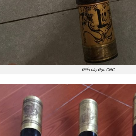
Điếu cày Đục CNC