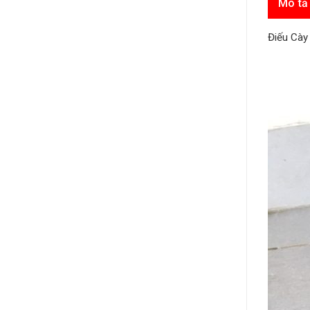
Mô tả
Điếu Cà