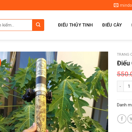
mindo
ĐIẾU THỦY TINH
ĐIẾU CÀY
TRANG 
Điếu
550.
Số lượn
Danh m