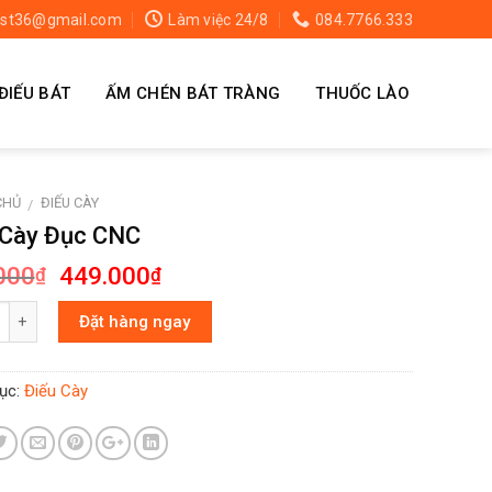
st36@gmail.com
Làm việc 24/8
084.7766.333
ĐIẾU BÁT
ẤM CHÉN BÁT TRÀNG
THUỐC LÀO
CHỦ
ĐIẾU CÀY
/
 Cày Đục CNC
000
449.000
₫
₫
g
Đặt hàng ngay
ục:
Điếu Cày