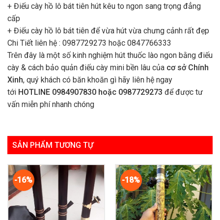
+ Điếu cày hồ lô bát tiên hút kêu to ngon sang trọng đẳng
cấp
+ Điếu cày hồ lô bát tiên để vừa hút vừa chưng cảnh rất đẹp
Chi Tiết liên hệ : 0987729273 hoặc 0847766333
Trên đây là một số kinh nghiệm hút thuốc lào ngon bằng điếu
cày & cách bảo quản điếu cày mini bền lâu của
cơ sở Chính
Xinh
, quý khách có băn khoăn gì hãy liên hệ ngay
tới
HOTLINE 0984907830 hoặc 0987729273
để được tư
vấn miễn phí nhanh chóng
SẢN PHẨM TƯƠNG TỰ
-16%
-18%