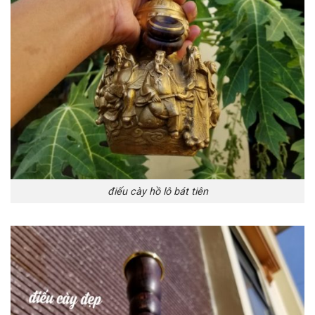
điếu cày hồ lô bát tiên