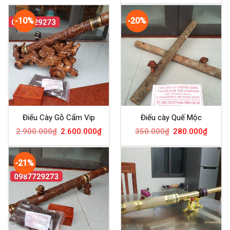
-10%
-20%
Điếu Cày Gỗ Cẩm Vip
Điếu cày Quế Mộc
2.900.000
₫
2.600.000
₫
350.000
₫
280.000
₫
-21%