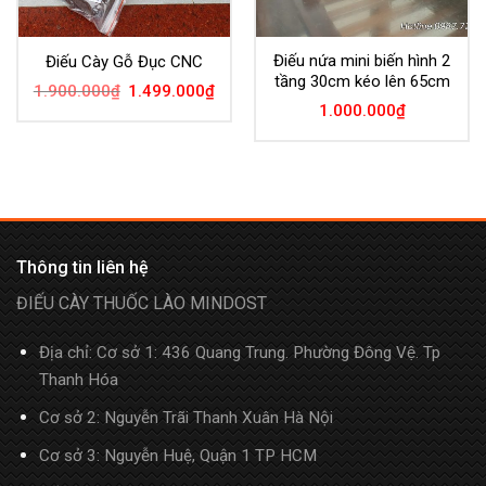
Điếu nứa mini biến hình 2
Điếu Cày Gỗ Đục CNC
tầng 30cm kéo lên 65cm
1.900.000
₫
1.499.000
₫
1.000.000
₫
Thông tin liên hệ
ĐIẾU CÀY THUỐC LÀO MINDOST
Địa chỉ: Cơ sở 1: 436 Quang Trung. Phường Đông Vệ. Tp
Thanh Hóa
Cơ sở 2: Nguyễn Trãi Thanh Xuân Hà Nội
Cơ sở 3: Nguyễn Huệ, Quận 1 TP HCM