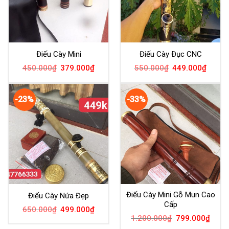
Điếu Cày Mini
Điếu Cày Đục CNC
450.000
₫
379.000
₫
550.000
₫
449.000
₫
-23%
-33%
Điếu Cày Mini Gỗ Mun Cao
Điếu Cày Nứa Đẹp
Cấp
650.000
₫
499.000
₫
1.200.000
₫
799.000
₫