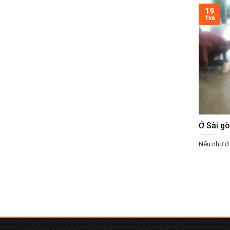
19
Th6
Ở Sài g
Nếu như ở 