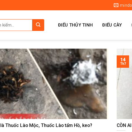
mindo
ĐIẾU THỦY TINH
ĐIẾU CÀY
14
Th7
 là Thuốc Lào Mộc, Thuốc Lào tẩm Hồ, keo?
CÒN A