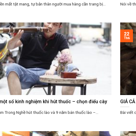
iền mất tật mang, tự bản thân người mua hàng cần trang bị...
Nói về t
22
Th6
một số kinh nghiệm khi hút thuốc – chọn điếu cày
GIÁ CẢ
m Trong Nghề hút thuốc lào và 9 năm bán thuốc lào –...
Bài viết