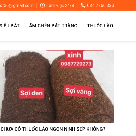
st36@gmail.com
Làm việc 24/8
084.7766.333
ĐIẾU BÁT
ẤM CHÉN BÁT TRÀNG
THUỐC LÀO
I CHƯA CÓ THUỐC LÀO NGON NỊNH SẾP KHÔNG?