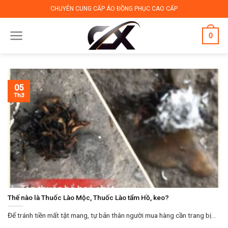
Skip
CHUYÊN CUNG CẤP ÁO ĐỒNG PHỤC CAO CẤP
to
content
0
05
Th3
Thế nào là Thuốc Lào Mộc, Thuốc Lào tẩm Hồ, keo?
Để tránh tiền mất tật mang, tự bản thân người mua hàng cần trang bị...