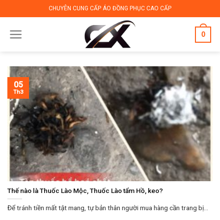
Skip
CHUYÊN CUNG CẤP ÁO ĐỒNG PHỤC CAO CẤP
to
content
0
05
Th3
Thế nào là Thuốc Lào Mộc, Thuốc Lào tẩm Hồ, keo?
Để tránh tiền mất tật mang, tự bản thân người mua hàng cần trang bị...