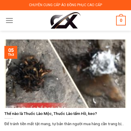
Skip
CHUYÊN CUNG CẤP ÁO ĐỒNG PHỤC CAO CẤP
to
content
0
05
Th3
Thế nào là Thuốc Lào Mộc, Thuốc Lào tẩm Hồ, keo?
Để tránh tiền mất tật mang, tự bản thân người mua hàng cần trang bị...