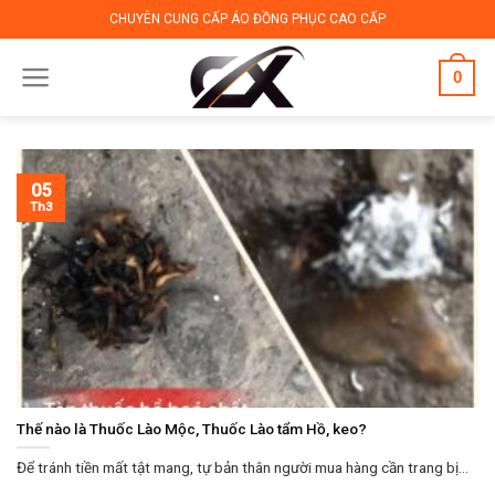
Skip
CHUYÊN CUNG CẤP ÁO ĐỒNG PHỤC CAO CẤP
to
content
0
05
Th3
Thế nào là Thuốc Lào Mộc, Thuốc Lào tẩm Hồ, keo?
Để tránh tiền mất tật mang, tự bản thân người mua hàng cần trang bị...