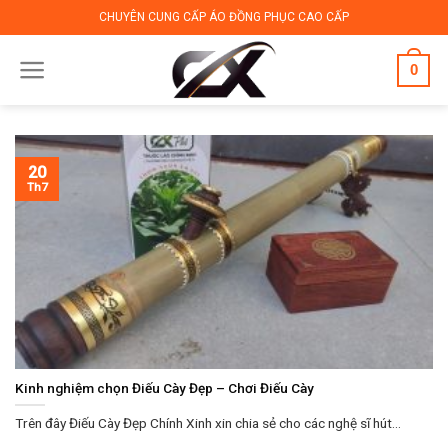
Skip
CHUYÊN CUNG CẤP ÁO ĐỒNG PHỤC CAO CẤP
to
content
0
20
Th7
Kinh nghiệm chọn Điếu Cày Đẹp – Chơi Điếu Cày
Trên đây Điếu Cày Đẹp Chính Xinh xin chia sẻ cho các nghệ sĩ hút...