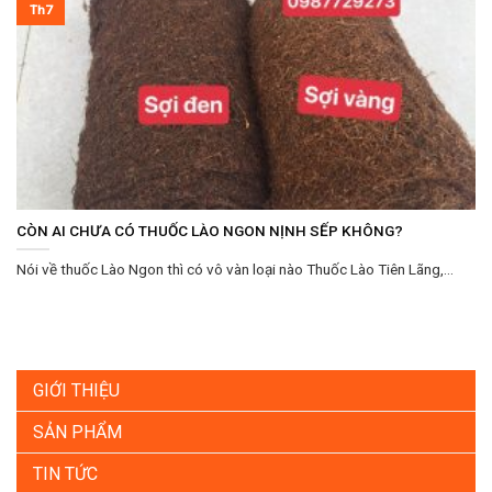
Th7
CÒN AI CHƯA CÓ THUỐC LÀO NGON NỊNH SẾP KHÔNG?
Nói về thuốc Lào Ngon thì có vô vàn loại nào Thuốc Lào Tiên Lãng,...
GIỚI THIỆU
SẢN PHẨM
TIN TỨC