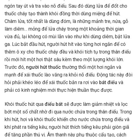
ngón tay út và tra vào nõ điếu. Sau đó dùng lửa để đốt cho
thuốc cháy tạo thành khói đồng thời dùng miệng để hút.
Châm lửa, tốt nhất là dùng đóm, là những mảnh tre, nứa, gỗ
làm diêm… mỏng để lửa cháy trong một khoảng thời gian
vừa đủ, lại không có mùi lẫn vào như khi dùng diêm, bật lửa
ga. Lúc bắt đầu hút, người hút hít vào từng hơi ngắn để có
thêm ô xy cho thuốc cháy đều và khói tích tụ trong thân điếu
rồi mới hít một hơi thật sâu kèm theo một lượng khói lớn.
Trước đó,
người hút thuốc
thường thổi một hơi ngắn và
mạnh để xái thuốc lào văng ra khỏi nõ điếu. Động tác này đòi
hỏi phải khéo léo để xái thuốc bắn ra rơi vào
bát điếu
và
phải có kinh nghiệm mới thực hiện thuần thục được.
Khói thuốc hút qua
điếu bát
sẽ được làm giảm nhiệt và lọc
bớt một số chất nhờ đi qua nước chứa trong thân điếu. Trong
khi hút, hơi và khói thuốc khiến cho nước chứa trong điếu và
khí phát ra tiếng kêu; người hút thích tiếng kêu phải giòn giã
để tăng phần thú vị. Âm thanh này phụ thuộc cấu tạo, cách