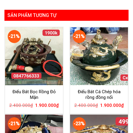
SẢN PHẨM TƯƠNG TỰ
-21%
-21%
Điếu Bát Bọc Rồng Đỏ
Điếu Bát Cá Chép hóa
Mận
rồng đồng nổi
2.400.000
₫
1.900.000
₫
2.400.000
₫
1.900.000
₫
-21%
-23%