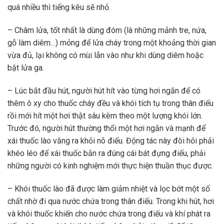
quá nhiều thì tiếng kêu sẽ nhỏ.
– Châm lửa, tốt nhất là dùng đóm (là những mảnh tre, nứa,
gỗ làm diêm…) mỏng để lửa cháy trong một khoảng thời gian
vừa đủ, lại không có mùi lẫn vào như khi dùng diêm hoặc
bật lửa ga.
– Lúc bắt đầu hút, người hút hít vào từng hơi ngắn để có
thêm ô xy cho thuốc cháy đều và khói tích tụ trong thân điếu
rồi mới hít một hơi thật sâu kèm theo một lượng khói lớn.
Trước đó, người hút thường thổi một hơi ngắn và mạnh để
xái thuốc lào văng ra khỏi nõ điếu. Động tác này đòi hỏi phải
khéo léo để xái thuốc bắn ra đúng cái bát đựng điếu, phải
những người có kinh nghiệm mới thực hiện thuần thục được.
– Khói thuốc lào đã được làm giảm nhiệt và lọc bớt một số
chất nhờ đi qua nước chứa trong thân điếu. Trong khi hút, hơi
và khói thuốc khiến cho nước chứa trong điếu và khí phát ra