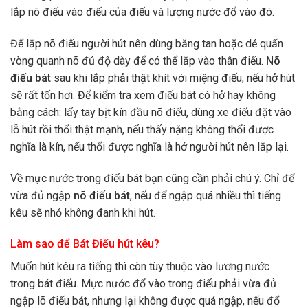
lắp nõ điếu vào điếu của điếu và lượng nước đổ vào đó.
Để lắp nõ điếu người hút nên dùng băng tan hoặc dẻ quấn
vòng quanh nõ đủ độ dày để có thể lắp vào thân điếu.
Nõ
điếu bát
sau khi lắp phải thật khít với miệng điếu, nếu hở hút
sẽ rất tốn hơi. Để kiểm tra xem điếu bát có hở hay không
bằng cách: lấy tay bịt kín đầu nõ điếu, dùng xe điếu đặt vào
lỗ hút rồi thổi thật mạnh, nếu thấy nặng không thổi được
nghĩa là kín, nếu thổi được nghĩa là hở người hút nên lắp lại.
Về mực nước trong điếu bát bạn cũng cần phải chú ý. Chỉ để
vừa đủ ngập
nõ điếu bát
, nếu để ngập quá nhiều thì tiếng
kêu sẽ nhỏ không đanh khi hút.
Làm sao để Bát Điếu hút kêu?
Muốn hút kêu ra tiếng thì còn tùy thuộc vào lương nước
trong bát điếu. Mực nước đổ vào trong điếu phải vừa đủ
ngập lõ điếu bát, nhưng lại không được quá ngập, nếu đổ