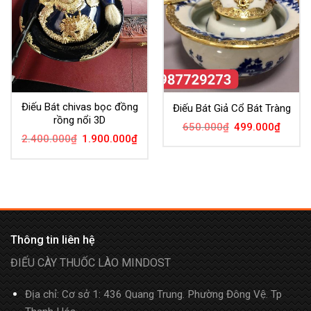
Điếu Bát chivas bọc đồng
Điếu Bát Giả Cổ Bát Tràng
rồng nổi 3D
650.000
₫
499.000
₫
2.400.000
₫
1.900.000
₫
Thông tin liên hệ
ĐIẾU CÀY THUỐC LÀO MINDOST
Địa chỉ: Cơ sở 1: 436 Quang Trung. Phường Đông Vệ. Tp