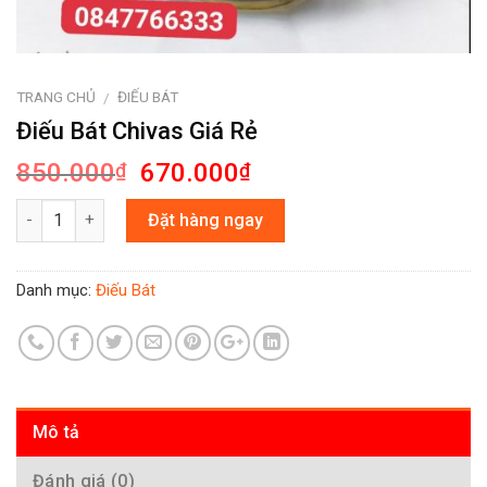
TRANG CHỦ
ĐIẾU BÁT
/
Điếu Bát Chivas Giá Rẻ
850.000
670.000
₫
₫
Số lượng
Đặt hàng ngay
Danh mục:
Điếu Bát
Mô tả
Đánh giá (0)