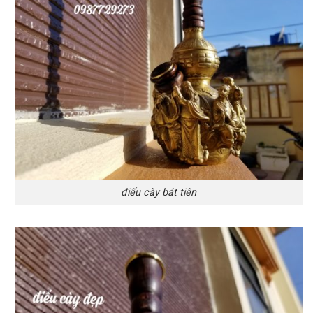
điếu cày bát tiên