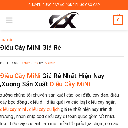
Skip
CHUYÊN CUNG CẤP ÁO ĐỒNG PHỤC CAO CẤP
to
content
0
TIN TỨC
Điếu Cày MiNi Giá Rẻ
POSTED ON
18/02/2020
BY
ADMIN
Điếu Cày MiNi
Giá Rẻ Nhất Hiện Nay
,Xương Sản Xuất
Điếu Cày MiNi
xưởng chúng tôi chuyên sản xuất các loại điếu cày đẹp, điếu
cày bọc đồng , điếu dị , điếu quái và các loại điếu cày ngắn,
điếu cày mini ,
điếu cày du lịch
giá rẻ nhất hiện nay trên thị
trường , nhận ship cod điếu cày đi toàn quốc gồm rất nhiều
loại điếu cày cho anh em mọi miền tổ quốc lựa chọn , có các