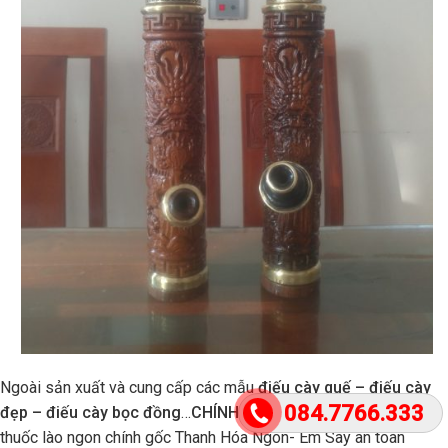
Ngoài sản xuất và cung cấp các mẫu
điếu cày quế – điếu cày
084.7766.333
đẹp – điếu cày bọc đồng
…
CHÍNH XINH
còn bán buôn bán lẻ
thuốc lào ngon chính gốc Thanh Hóa Ngon- Êm Say an toàn