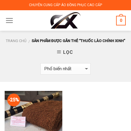
Skip
CHUYÊN CUNG CẤP ÁO ĐỒNG PHỤC CAO CẤP
to
content
0
TRANG CHỦ
SẢN PHẨM ĐƯỢC GẮN THẺ “THUỐC LÀO CHÍNH XINH”
/
LỌC
-25%