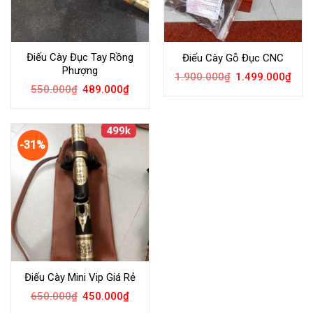
Điếu Cày Đục Tay Rồng
Điếu Cày Gỗ Đục CNC
Phượng
1.900.000
₫
1.499.000
₫
550.000
₫
489.000
₫
-31%
Điếu Cày Mini Vip Giá Rẻ
650.000
₫
450.000
₫