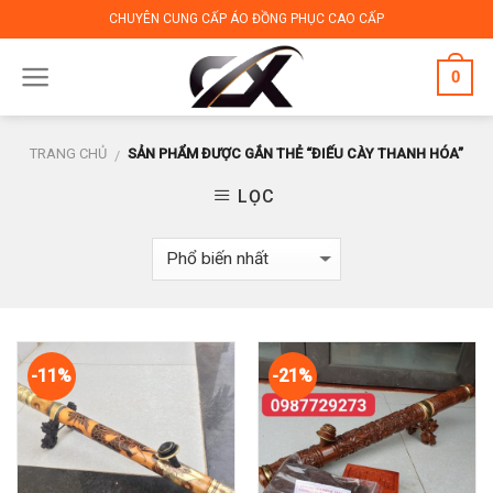
Skip
CHUYÊN CUNG CẤP ÁO ĐỒNG PHỤC CAO CẤP
to
content
0
TRANG CHỦ
SẢN PHẨM ĐƯỢC GẮN THẺ “ĐIẾU CÀY THANH HÓA”
/
LỌC
-11%
-21%