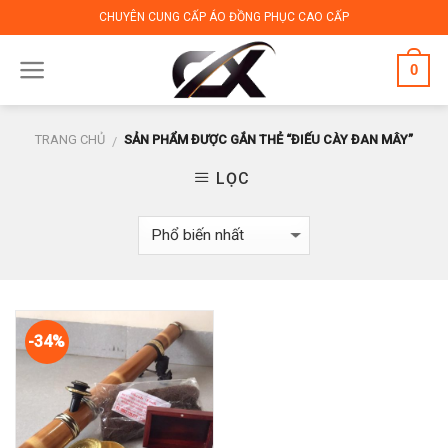
Skip
CHUYÊN CUNG CẤP ÁO ĐỒNG PHỤC CAO CẤP
to
content
0
TRANG CHỦ
SẢN PHẨM ĐƯỢC GẮN THẺ “ĐIẾU CÀY ĐAN MÂY”
/
LỌC
-34%