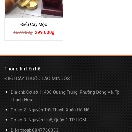
Điếu Cày Mộc
450.000
₫
299.000
₫
Thông tin liên hệ
ĐIẾU CÀY THUỐC LÀO MINDOST
Địa chỉ: Cơ sở 1: 436 Quang Trung. Phường Đông Vệ. Tp
Thanh Hóa
Cơ sở 2: Nguyễn Trãi Thanh Xuân Hà Nội
Cơ sở 3: Nguyễn Huệ, Quận 1 TP HCM
Điện thoại:
0847766333