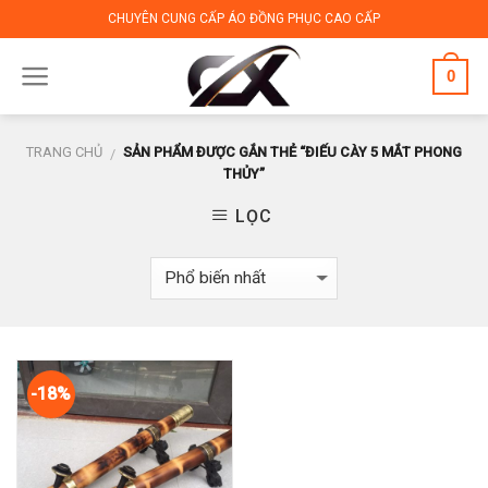
Skip
CHUYÊN CUNG CẤP ÁO ĐỒNG PHỤC CAO CẤP
to
content
0
TRANG CHỦ
SẢN PHẨM ĐƯỢC GẮN THẺ “ĐIẾU CÀY 5 MẮT PHONG
/
THỦY”
LỌC
-18%