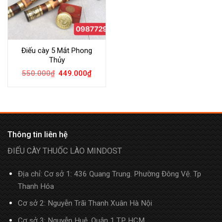
Điếu cày 5 Mắt Phong
Thủy
550.000
₫
449.000
₫
Thông tin liên hệ
ĐIẾU CÀY THUỐC LÀO MINDOST
Địa chỉ: Cơ sở 1: 436 Quang Trung. Phường Đông Vệ. Tp
Thanh Hóa
Cơ sở 2: Nguyễn Trãi Thanh Xuân Hà Nội
Cơ sở 3: Nguyễn Huệ, Quận 1 TP HCM