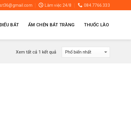
st36@gmail.com
Làm việc 24/8
084.7766.333
ĐIẾU BÁT
ẤM CHÉN BÁT TRÀNG
THUỐC LÀO
Xem tất cả 1 kết quả