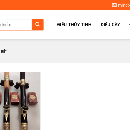
mindo
ĐIẾU THỦY TINH
ĐIẾU CÀY
 RẺ”