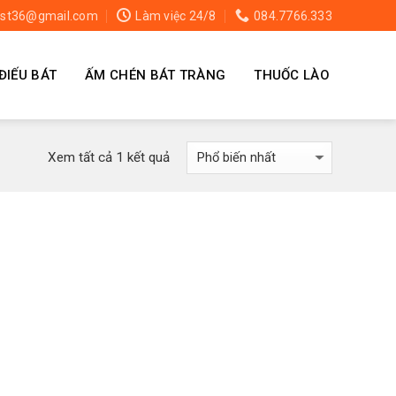
st36@gmail.com
Làm việc 24/8
084.7766.333
ĐIẾU BÁT
ẤM CHÉN BÁT TRÀNG
THUỐC LÀO
Xem tất cả 1 kết quả