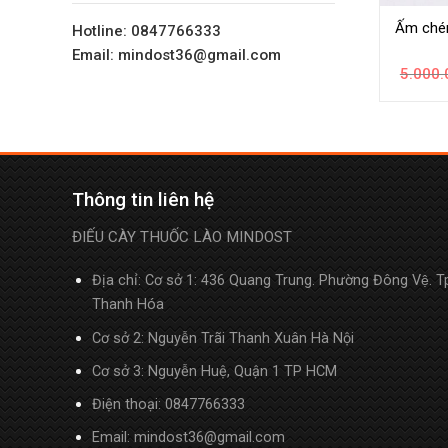
Ấm ché
Hotline: 0847766333
Email: mindost36@gmail.com
5.000.
Thông tin liên hệ
ĐIẾU CÀY THUỐC LÀO MINDOST
Địa chỉ: Cơ sở 1: 436 Quang Trung. Phường Đông Vệ. T
Thanh Hóa
Cơ sở 2: Nguyễn Trãi Thanh Xuân Hà Nội
Cơ sở 3: Nguyễn Huệ, Quận 1 TP HCM
Điện thoại:
0847766333
Email: mindost36@gmail.com