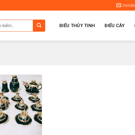
mindo
ĐIẾU THỦY TINH
ĐIẾU CÀY