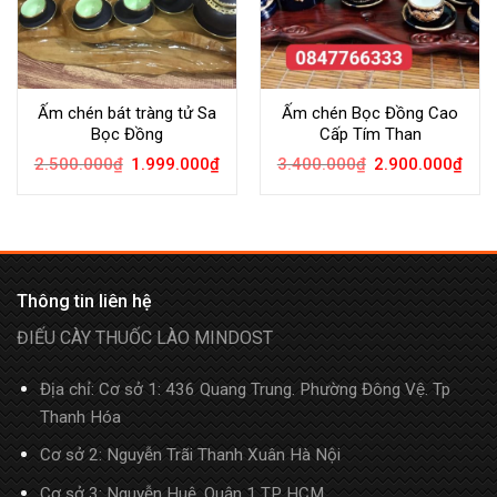
Ấm chén bát tràng tử Sa
Ấm chén Bọc Đồng Cao
Bọc Đồng
Cấp Tím Than
2.500.000
₫
1.999.000
₫
3.400.000
₫
2.900.000
₫
Thông tin liên hệ
ĐIẾU CÀY THUỐC LÀO MINDOST
Địa chỉ: Cơ sở 1: 436 Quang Trung. Phường Đông Vệ. Tp
Thanh Hóa
Cơ sở 2: Nguyễn Trãi Thanh Xuân Hà Nội
Cơ sở 3: Nguyễn Huệ, Quận 1 TP HCM