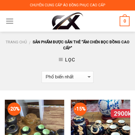
Skip
CHUYÊN CUNG CẤP ÁO ĐỒNG PHỤC CAO CẤP
to
content
0
TRANG CHỦ
SẢN PHẨM ĐƯỢC GẮN THẺ “ẤM CHÉN BỌC ĐỒNG CAO
/
CẤP”
LỌC
-20%
-15%