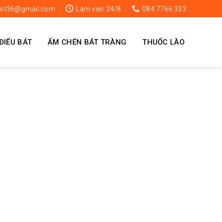
st36@gmail.com
Làm việc 24/8
084.7766.333
ĐIẾU BÁT
ẤM CHÉN BÁT TRÀNG
THUỐC LÀO