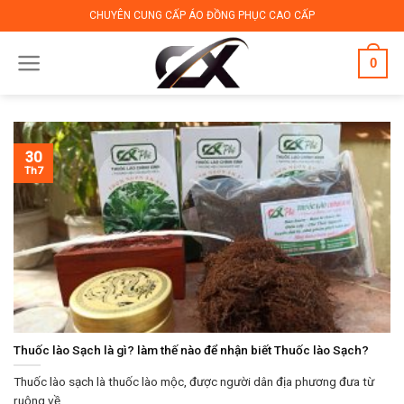
Skip
CHUYÊN CUNG CẤP ÁO ĐỒNG PHỤC CAO CẤP
to
content
0
30
Th7
Thuốc lào Sạch là gì? làm thế nào để nhận biết Thuốc lào Sạch?
Thuốc lào sạch là thuốc lào mộc, được người dân địa phương đưa từ
ruộng về...