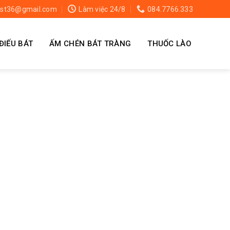
st36@gmail.com
Làm việc 24/8
084.7766.333
ĐIẾU BÁT
ẤM CHÉN BÁT TRÀNG
THUỐC LÀO