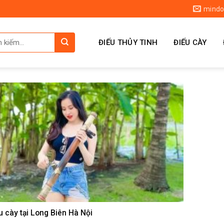
mindo
ĐIẾU THỦY TINH
ĐIẾU CÀY
 cày tại Long Biên Hà Nội