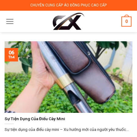
Skip
CHUYÊN CUNG CẤP ÁO ĐỒNG PHỤC CAO CẤP
to
content
0
06
Th4
Sự Tiện Dụng Của Điếu Cày Mini
Sự tiện dụng của điếu cày mini – Xu hướng mới của người yêu thuốc...