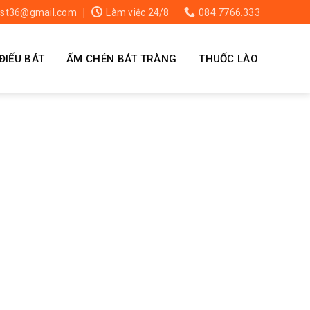
st36@gmail.com
Làm việc 24/8
084.7766.333
ĐIẾU BÁT
ẤM CHÉN BÁT TRÀNG
THUỐC LÀO